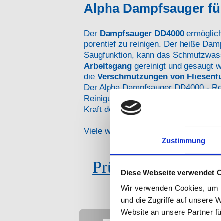
Alpha Dampfsauger für
Der
Dampfsauger DD4000
ermöglich
porentief zu reinigen. Der heiße Dam
Saugfunktion, kann das Schmutzwass
Arbeitsgang
gereinigt und gesaugt
die
Verschmutzungen von Fliesenf
Der Alpha Dampfsauger DD4000 - Rein
Reinigungsleistung überzeugt sein. Si
Kraft des Dampfes ohne großen Kraf
Viele weitere Anwendungsmöglichkei
Zustimmung
Prüfbericht über d
Diese Webseite verwendet 
Wir verwenden Cookies, um I
und die Zugriffe auf unsere 
Website an unsere Partner fü