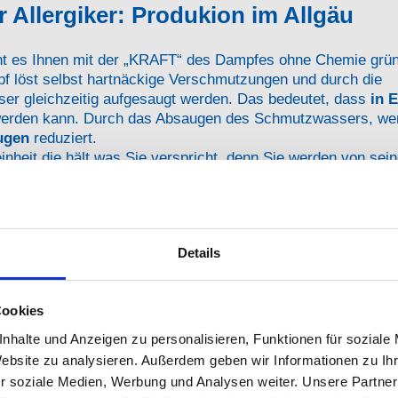
 Allergiker: Produkion im Allgäu
t es Ihnen mit der „KRAFT“ des Dampfes ohne Chemie grün
pf löst selbst hartnäckige Verschmutzungen und durch die
er gleichzeitig aufgesaugt werden. Das bedeutet, dass
in 
 werden kann. Durch das Absaugen des Schmutzwassers, we
ugen
reduziert.
heit die hält was Sie verspricht, denn Sie werden von sein
e können Fenster, Fliesen, Parkett und vieles mehr alleine 
taufwand und Mühe reinigen.
ten sehen Sie
hier
Details
ie sehr gute Staubabscheidung un
Cookies
Geräte 99,99%
nhalte und Anzeigen zu personalisieren, Funktionen für soziale
Website zu analysieren. Außerdem geben wir Informationen zu I
r soziale Medien, Werbung und Analysen weiter. Unsere Partner