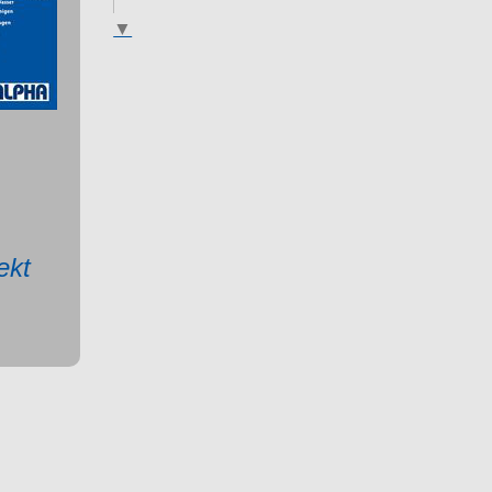
▼
ekt