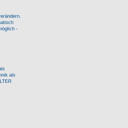
verändern.
atisch
möglich -
als
nik als
ILTER