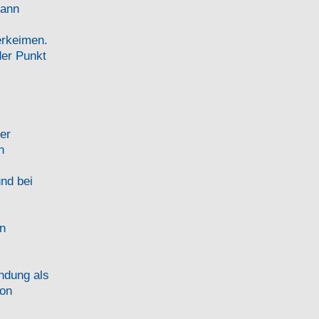
dann
erkeimen.
der Punkt
er
n
und bei
n
ndung als
ion