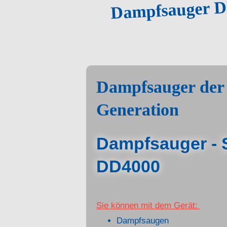
Dampfsauger DD4
Dampfsauger der 
Generation
Dampfsauger - 
DD4000
Sie können mit dem Gerät:
Dampfsau