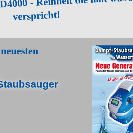
000 - Reinheit die hält was s
verspricht!
neuesten
Staubsauger
gen