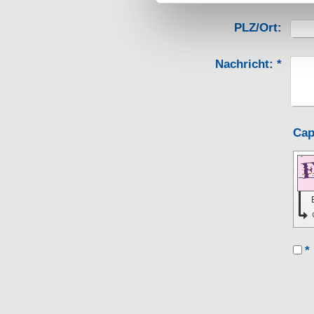
PLZ/Ort:
Nachricht:
*
*