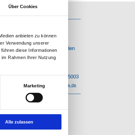
Über Cookies
Kontakt
 Medien anbieten zu können
Ihnen
Hauptstraße 33
hrer Verwendung unserer
87785 Winterrieden
 führen diese Informationen
ie im Rahmen Ihrer Nutzung
Mobil: 017684205003
info@alpha-systeme.de
Marketing
Alle zulassen