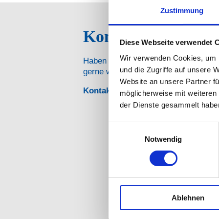
Zustimmung
Kontakt
Diese Webseite verwendet 
Wir verwenden Cookies, um I
Haben Sie Fragen, Wünsche oder Anre
und die Zugriffe auf unsere 
gerne weiter!
Website an unsere Partner fü
Kontaktformular
möglicherweise mit weiteren
der Dienste gesammelt habe
Name/Vorname:
*
Einwilligungsauswahl
Firma:
Notwendig
Telefon:
*
E-Mail-Adresse:
*
Ablehnen
Straße: