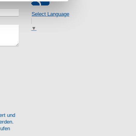
Select Language
▼
ert und
erden.
rufen