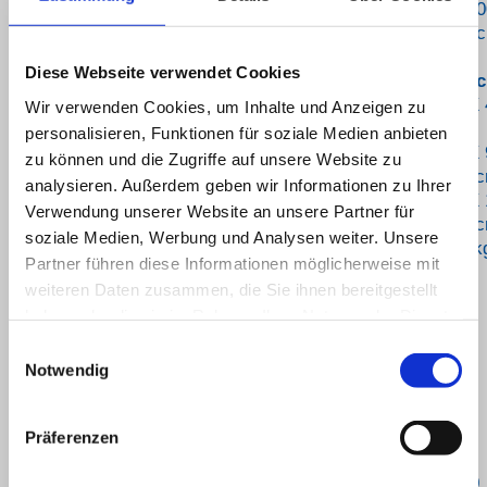
Tankfassung
80
cc
Diese Webseite verwendet Cookies
Abmessungen Bügeltisc
Abmessungen
106 X 
Wir verwenden Cookies, um Inhalte und Anzeigen zu
Bügelfläche
cm
personalisieren, Funktionen für soziale Medien anbieten
IB 3000 LUXE
131 X 
zu können und die Zugriffe auf unsere Website zu
FS offen
X 50 
analysieren. Außerdem geben wir Informationen zu Ihrer
IB 3000 LUXE FS
131 X 
Verwendung unserer Website an unsere Partner für
geschlossen
X 50 
soziale Medien, Werbung und Analysen weiter. Unsere
IB 3000 LUXE FS
16,4 k
Partner führen diese Informationen möglicherweise mit
Gewicht
weiteren Daten zusammen, die Sie ihnen bereitgestellt
haben oder die sie im Rahmen Ihrer Nutzung der Dienste
Bügeltisch IB3000 CLASSIC
gesammelt haben.
Einwilligungsauswahl
Notwendig
Bügelfläche beheizt Absaug-/Blasfunktion(wird durch
Abheben des Bügeleisens ausgelöst)
Präferenzen
Technische Daten:
Stromversorgung
230