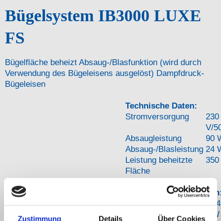
Bügelsystem IB3000 LUXE
FS
Bügelfläche beheizt Absaug-/Blasfunktion (wird durch
Verwendung des Bügeleisens ausgelöst) Dampfdruck-
Bügeleisen
Technische Daten:
Stromversorgung
230
V/5
Absaugleistung
90 
Absaug-/Blasleistung
24 
Leistung beheitzte
350
Fläche
Dampfdruck-Bügeleisen
Bügeleisenleistung
14
W
Zustimmung
Details
Über Cookies